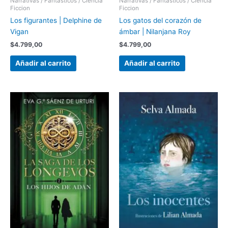
Narrativas / Fantasticos / Ciencia
Narrativas / Fantasticos / Ciencia
Ficcion
Ficcion
Los figurantes | Delphine de
Los gatos del corazón de
Vigan
ámbar | Nilanjana Roy
$
4.799,00
$
4.799,00
Añadir al carrito
Añadir al carrito