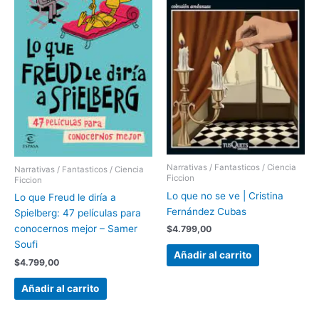
Narrativas / Fantasticos / Ciencia
Narrativas / Fantasticos / Ciencia
Ficcion
Ficcion
Lo que no se ve | Cristina
Lo que Freud le diría a
Fernández Cubas
Spielberg: 47 películas para
conocernos mejor – Samer
$
4.799,00
Soufi
Añadir al carrito
$
4.799,00
Añadir al carrito