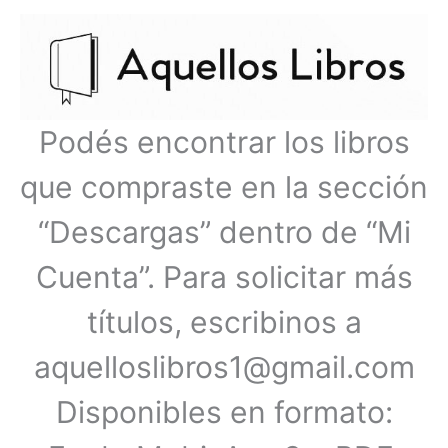
Ir
Menú
al
contenido
principal
Podés encontrar los libros
que compraste en la sección
“Descargas” dentro de “Mi
Cuenta”. Para solicitar más
títulos, escribinos a
aquelloslibros1@gmail.com
Disponibles en formato: