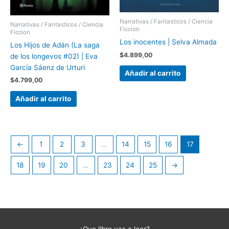
Narrativas / Fantasticos / Ciencia
Narrativas / Fantasticos / Ciencia
Ficcion
Ficcion
Los inocentes | Selva Almada
Los Hijos de Adán (La saga
$
4.899,00
de los longevos #02) | Eva
García Sáenz de Urturi
Añadir al carrito
$
4.799,00
Añadir al carrito
←
1
2
3
…
14
15
16
17
18
19
20
…
23
24
25
→
¿Que libro vas a leer?