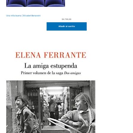
Una niña buena | Elísabet Benavent
$
4.799,00
Añadir al carrito