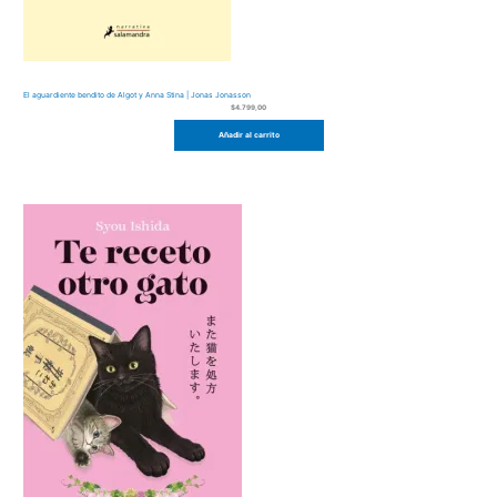
El aguardiente bendito de Algot y Anna Stina | Jonas Jonasson
$
4.799,00
Añadir al carrito