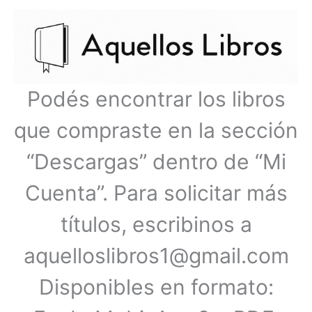
Ir
Menú
al
contenido
principal
Podés encontrar los libros
que compraste en la sección
“Descargas” dentro de “Mi
Cuenta”. Para solicitar más
títulos, escribinos a
aquelloslibros1@gmail.com
Disponibles en formato: