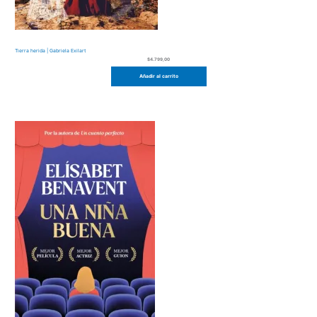
Tierra herida | Gabriela Exilart
$
4.799,00
Añadir al carrito