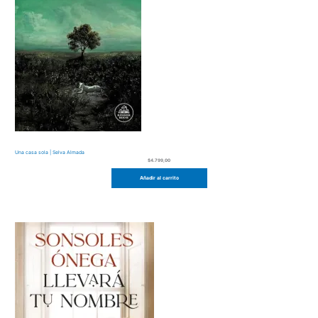
Una casa sola | Selva Almada
$
4.799,00
Añadir al carrito