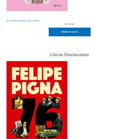
Te receto otro gato | Syou Ishida
$
4.799,00
Añadir al carrito
Libros Destacados