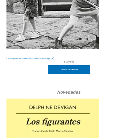
La amiga estupenda – Elena Ferrante (Saga 1/4)
$
4.799,00
Añadir al carrito
Novedades