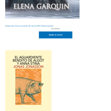
Sangre del norte (La estirpe del halcón #02) | Elena Garquin
$
4.799,00
Añadir al carrito