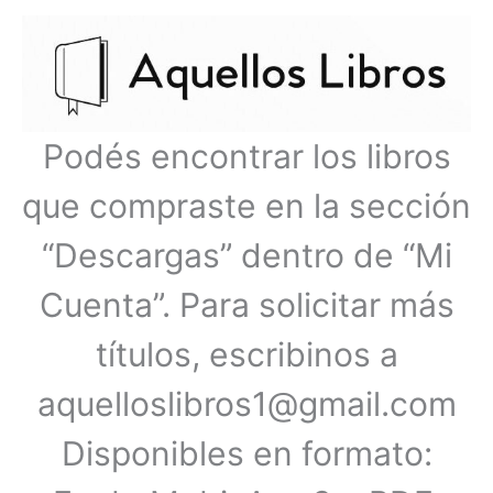
Ir
Menú
al
contenido
principal
Podés encontrar los libros
que compraste en la sección
“Descargas” dentro de “Mi
Cuenta”. Para solicitar más
títulos, escribinos a
aquelloslibros1@gmail.com
Disponibles en formato: