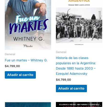
General
General
Historia de las clases
Fue un martes – Whitney G.
populares en la Argentina:
$
4.799,00
Desde 1880 hasta 2003 –
Ezequiel Adamovsky
Añadir al carrito
$
4.799,00
Añadir al carrito