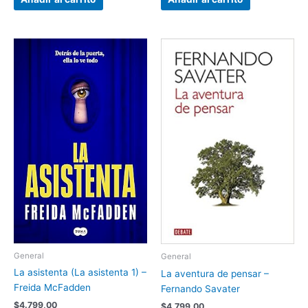
General
General
La asistenta (La asistenta 1) –
La aventura de pensar –
Freida McFadden
Fernando Savater
$
4.799,00
$
4.799,00