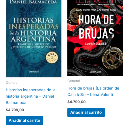
General
General
Hora de brujas (La orden de
Historias inesperadas de la
Caín #05) – Lena Valenti
historia argentina – Daniel
$
4.799,00
Balmaceda
$
4.799,00
Añadir al carrito
Añadir al carrito