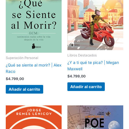
Libros Destacados
Superación Personal
¿Y a ti qué te pica? | Megan
¿Qué se siente al morir? | Alex
Maxwell
Raco
$
4.799,00
$
4.799,00
Añadir al carrito
Añadir al carrito