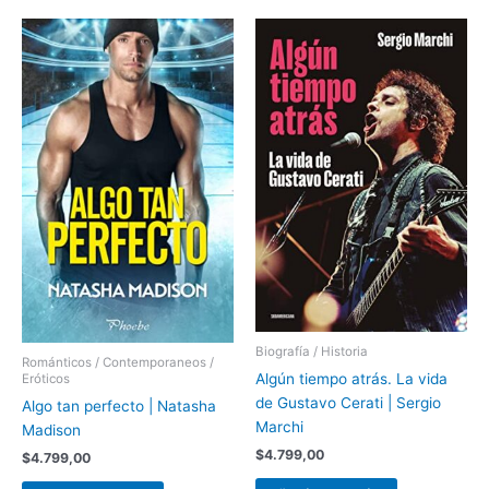
Biografía / Historia
Románticos / Contemporaneos /
Algún tiempo atrás. La vida
Eróticos
de Gustavo Cerati | Sergio
Algo tan perfecto | Natasha
Marchi
Madison
$
4.799,00
$
4.799,00