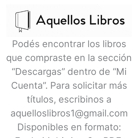
Ir
Menú
al
contenido
principal
Podés encontrar los libros
que compraste en la sección
“Descargas” dentro de “Mi
Cuenta”. Para solicitar más
títulos, escribinos a
aquelloslibros1@gmail.com
Disponibles en formato: