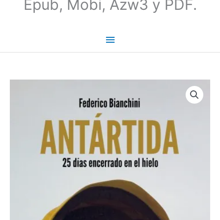
Epub, Mobi, Azw3 y PDF.
Antártida:
25
días
encerrado
en
el
hielo
|
Federico
Bianchini
cantidad