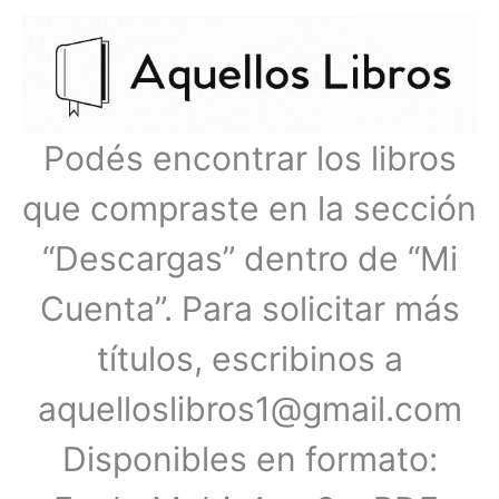
Ir
Menú
al
contenido
principal
Podés encontrar los libros
que compraste en la sección
“Descargas” dentro de “Mi
Cuenta”. Para solicitar más
títulos, escribinos a
aquelloslibros1@gmail.com
Disponibles en formato: