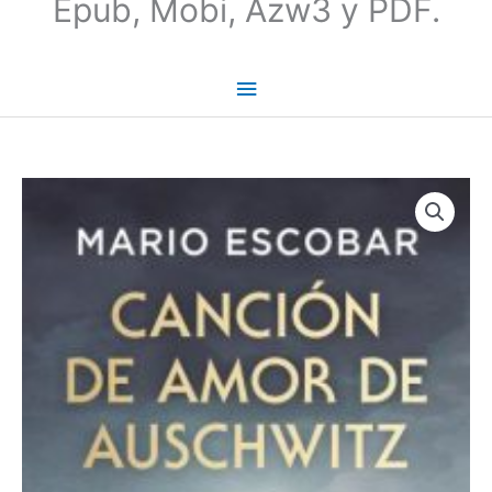
Epub, Mobi, Azw3 y PDF.
Canción
de
amor
de
Auschwitz
|
Mario
Escobar
cantidad