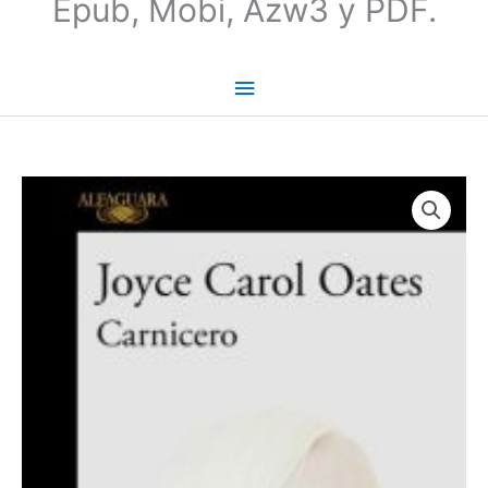
Epub, Mobi, Azw3 y PDF.
Carnicero
|
Joyce
Carol
Oates
cantidad