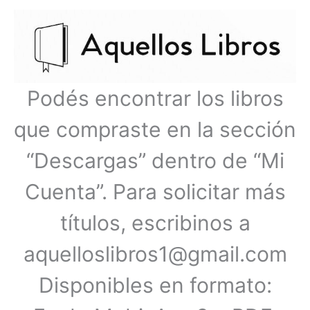
Ir
Menú
al
contenido
principal
Podés encontrar los libros
que compraste en la sección
“Descargas” dentro de “Mi
Cuenta”. Para solicitar más
títulos, escribinos a
aquelloslibros1@gmail.com
Disponibles en formato: