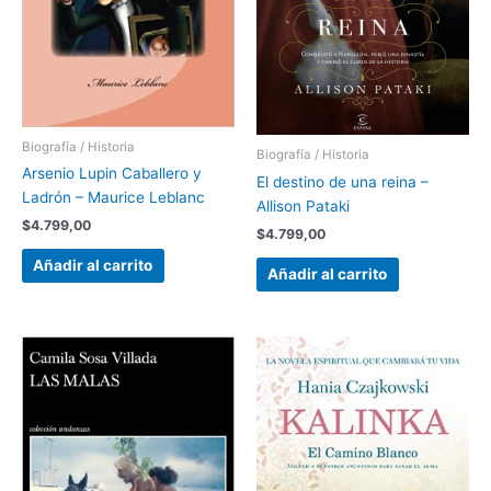
Biografía / Historia
Biografía / Historia
Arsenio Lupin Caballero y
El destino de una reina –
Ladrón – Maurice Leblanc
Allison Pataki
$
4.799,00
$
4.799,00
Añadir al carrito
Añadir al carrito