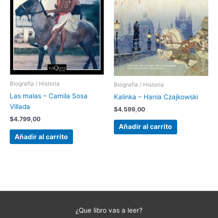
Biografía / Historia
Biografía / Historia
Las malas – Camila Sosa
Kalinka – Hania Czajkowski
Villada
$
4.599,00
$
4.799,00
Añadir al carrito
Añadir al carrito
¿Que libro vas a leer?