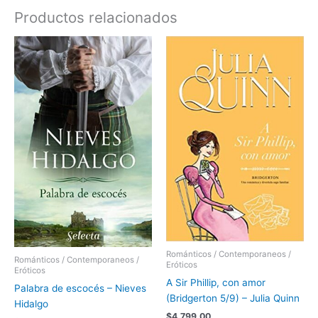
Productos relacionados
Románticos / Contemporaneos /
Románticos / Contemporaneos /
Eróticos
Eróticos
A Sir Phillip, con amor
Palabra de escocés – Nieves
(Bridgerton 5/9) – Julia Quinn
Hidalgo
$
4.799,00