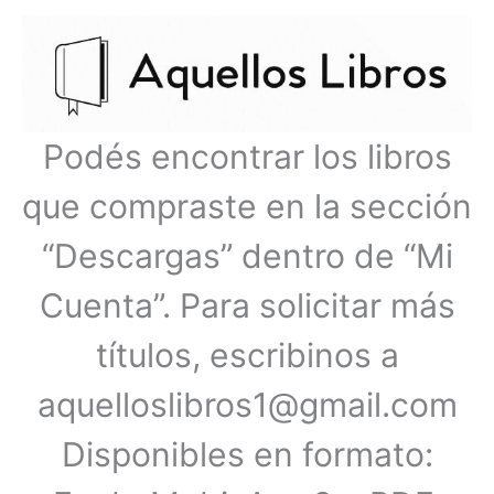
Ir
Menú
al
contenido
principal
Podés encontrar los libros
que compraste en la sección
“Descargas” dentro de “Mi
Cuenta”. Para solicitar más
títulos, escribinos a
aquelloslibros1@gmail.com
Disponibles en formato: