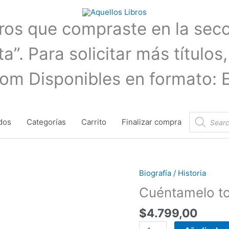
bros que compraste en la sec
a”. Para solicitar más títulos,
com Disponibles en formato: 
Búsqueda
dos
Categorías
Carrito
Finalizar compra
de
productos
Biografía / Historia
Cuéntamelo
todo
Cuéntamelo to
-
$
4.799,00
Elizabeth
Strout