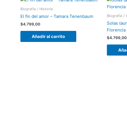
Biografía / Historia
Biografía / 
El fin del amor – Tamara Tenenbaum
Solas (au
$
4.799,00
Florencia 
Añadir al carrito
$
4.799,00
Añad