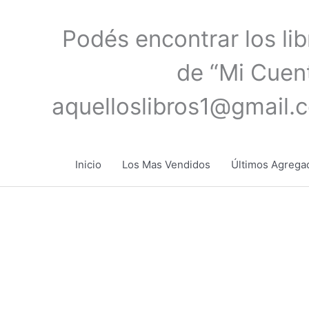
Ir
al
Podés encontrar los li
contenido
de “Mi Cuent
aquelloslibros1@gmail.
Inicio
Los Mas Vendidos
Últimos Agrega