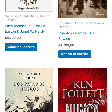
Narrativas / Fantasticos / Ciencia
Ficcion
Narrativas / Fantasticos / Ciencia
Ética promiscua – Dossie
Ficcion
Easton & Janet W. Hardy
Cuentos selectos – Paul
$
4.799,00
Bowles
$
4.799,00
Añadir al carrito
Añadir al carrito