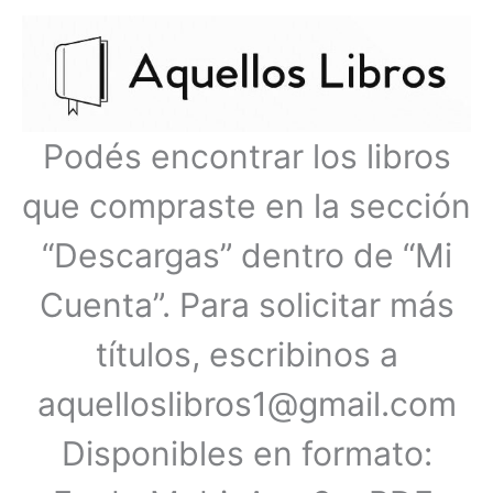
Ir
Menú
al
contenido
principal
Podés encontrar los libros
que compraste en la sección
“Descargas” dentro de “Mi
Cuenta”. Para solicitar más
títulos, escribinos a
aquelloslibros1@gmail.com
Disponibles en formato: