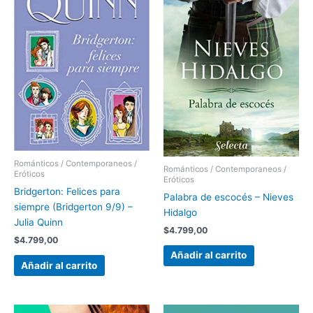
Románticos / Contemporaneos /
Románticos / Contemporaneos /
Eróticos
Eróticos
Bridgerton: Felices para
Palabra de escocés – Nieves
siempre (Bridgerton 9/9) –
Hidalgo
Julia Quinn
$
4.799,00
$
4.799,00
Añadir al carrito
Añadir al carrito