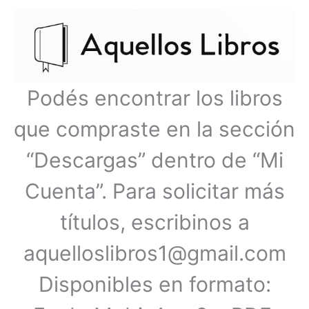
Ir
Menú
al
contenido
principal
Podés encontrar los libros
que compraste en la sección
“Descargas” dentro de “Mi
Cuenta”. Para solicitar más
títulos, escribinos a
aquelloslibros1@gmail.com
Disponibles en formato: