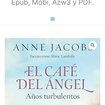
Epub, Mobi, Azw3 y PDF.
El
Café
del
Ángel.
Años
turbulentos
(Café
del
Ángel
#02)
-
Anne
Jacobs