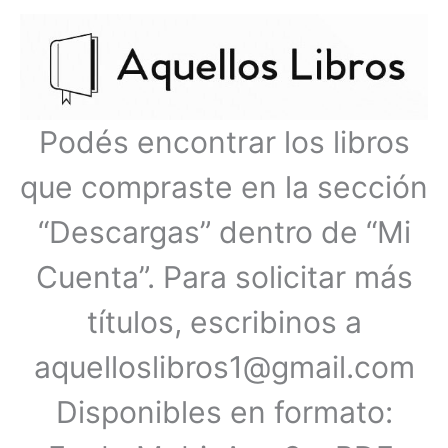
Ir
Menú
al
contenido
principal
Podés encontrar los libros
que compraste en la sección
“Descargas” dentro de “Mi
Cuenta”. Para solicitar más
títulos, escribinos a
aquelloslibros1@gmail.com
Disponibles en formato: