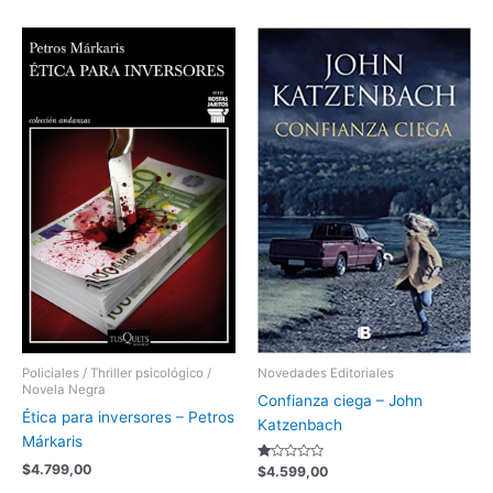
Novedades Editoriales
Policiales / Thriller psicológico /
Novela Negra
Confianza ciega – John
Ética para inversores – Petros
Katzenbach
Márkaris
$
4.799,00
Valorado
$
4.599,00
con