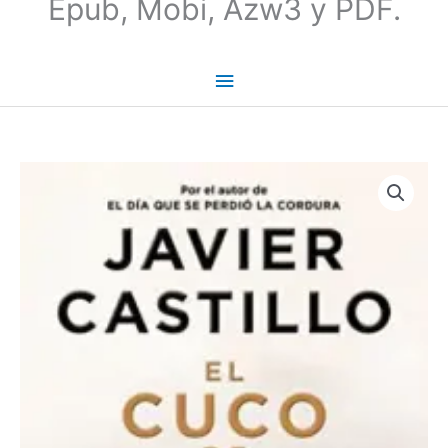
Epub, Mobi, Azw3 y PDF.
El
cuco
de
cristal
|
Javier
Castillo
cantidad