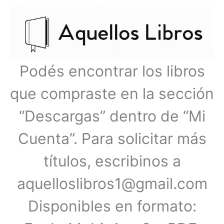
Ir
Menú
al
contenido
principal
Podés encontrar los libros
que compraste en la sección
“Descargas” dentro de “Mi
Cuenta”. Para solicitar más
títulos, escribinos a
aquelloslibros1@gmail.com
Disponibles en formato: