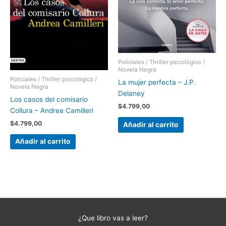
Policiales / Thriller psicológico /
Novela Negra
Policiales / Thriller psicológico /
La mujer perfecta – J.P.
Novela Negra
Delaney
Los casos del comisario
$
4.799,00
Collura – Andrea Camilleri
$
4.799,00
Añadir al carrito
Añadir al carrito
¿Que libro vas a leer?