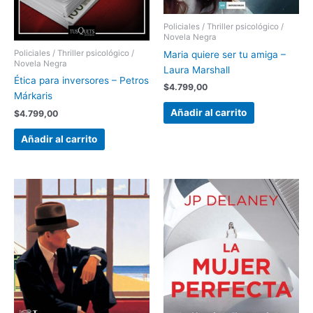
Policiales / Thriller psicológico /
Novela Negra
Policiales / Thriller psicológico /
Maria quiere ser tu amiga –
Novela Negra
Laura Marshall
Ética para inversores – Petros
$
4.799,00
Márkaris
Añadir al carrito
$
4.799,00
Añadir al carrito