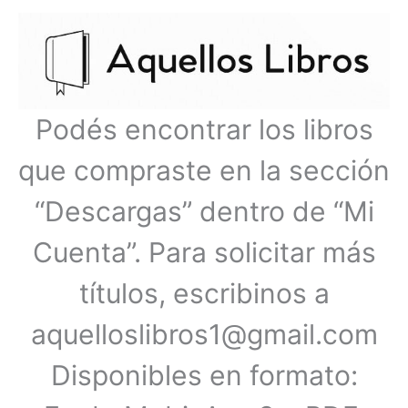
Ir
Menú
al
contenido
principal
Podés encontrar los libros
que compraste en la sección
“Descargas” dentro de “Mi
Cuenta”. Para solicitar más
títulos, escribinos a
aquelloslibros1@gmail.com
Disponibles en formato: