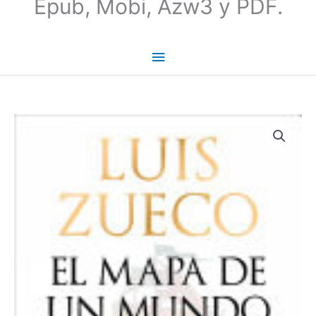
Epub, Mobi, Azw3 y PDF.
El
mapa
de
un
mundo
nuevo
-
Luis
Zueco
cantidad