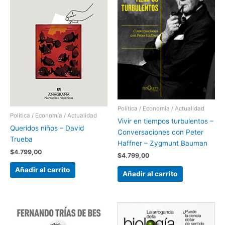
Política / Economía / Actualidad
Política / Economía / Actualidad
Vivir en tiempos turbulentos –
Queridos niños – David
Conversaciones con Peter
Trueba
Haffner – Zygmunt Bauman
$
4.799,00
$
4.799,00
Añadir al carrito
Añadir al carrito