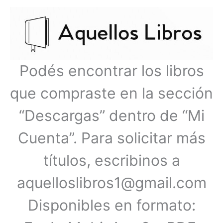
Ir
Menú
al
contenido
principal
Podés encontrar los libros
que compraste en la sección
“Descargas” dentro de “Mi
Cuenta”. Para solicitar más
títulos, escribinos a
aquelloslibros1@gmail.com
Disponibles en formato: