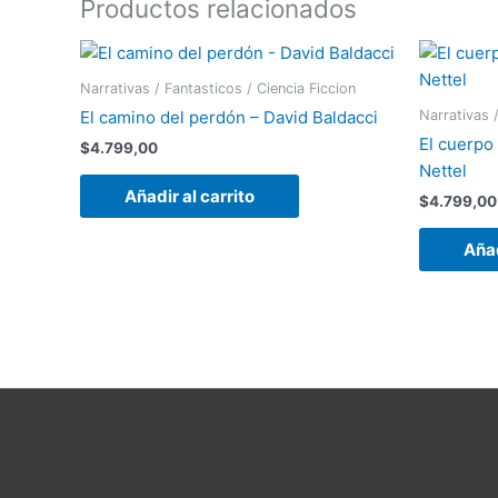
Productos relacionados
Narrativas / Fantasticos / Ciencia Ficcion
Narrativas /
El camino del perdón – David Baldacci
El cuerpo
$
4.799,00
Nettel
Añadir al carrito
$
4.799,00
Añad