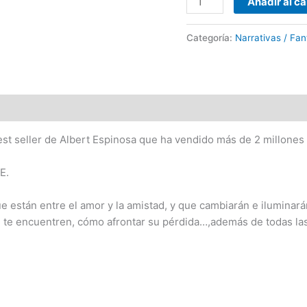
Añadir al ca
Espinosa
cantidad
Categoría:
Narrativas / Fan
best seller de Albert Espinosa que ha vendido más de 2 millone
E.
e están entre el amor y la amistad, y que cambiarán e iluminará
 te encuentren, cómo afrontar su pérdida…,además de todas las 