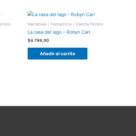
iccion
Narrativas / Fantasticos / Ciencia Ficcion
La casa del lago – Robyn Carr
$
4.799,00
Añadir al carrito