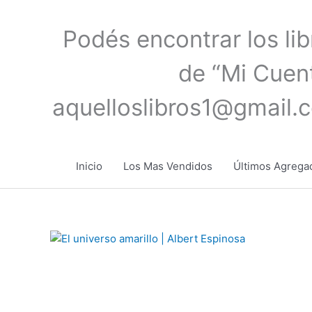
Ir
al
Podés encontrar los li
contenido
de “Mi Cuent
aquelloslibros1@gmail.
Inicio
Los Mas Vendidos
Últimos Agrega