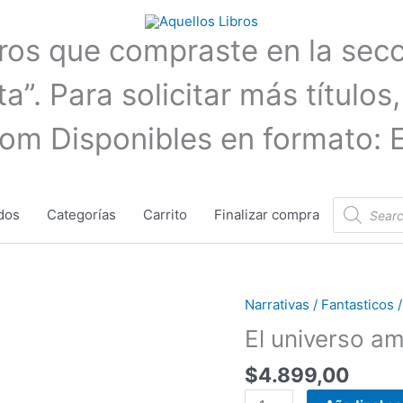
bros que compraste en la sec
a”. Para solicitar más títulos,
com Disponibles en formato: 
Búsqueda
dos
Categorías
Carrito
Finalizar compra
de
productos
Narrativas / Fantasticos 
El
universo
El universo am
amarillo
$
4.899,00
|
Albert