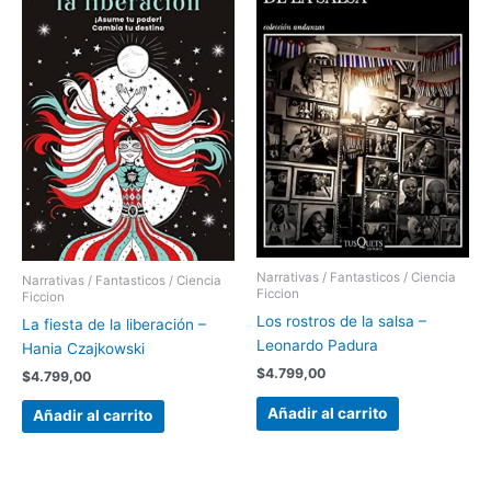
Narrativas / Fantasticos / Ciencia
Narrativas / Fantasticos / Ciencia
Ficcion
Ficcion
Los rostros de la salsa –
La fiesta de la liberación –
Leonardo Padura
Hania Czajkowski
$
4.799,00
$
4.799,00
Añadir al carrito
Añadir al carrito