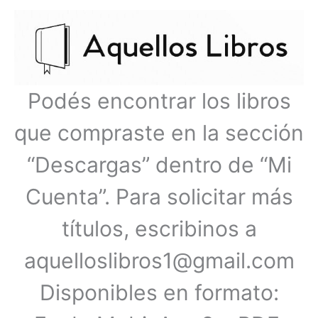
Ir
Menú
al
contenido
principal
Podés encontrar los libros
que compraste en la sección
“Descargas” dentro de “Mi
Cuenta”. Para solicitar más
títulos, escribinos a
aquelloslibros1@gmail.com
Disponibles en formato: