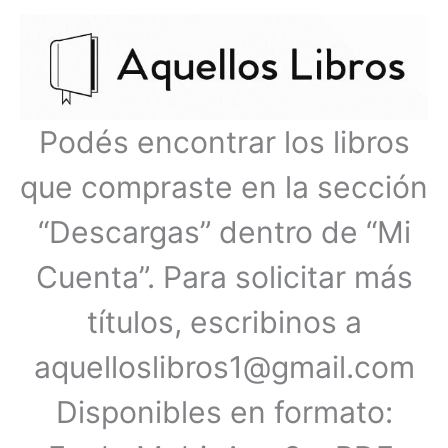
Ir
Menú
al
contenido
principal
Podés encontrar los libros
que compraste en la sección
“Descargas” dentro de “Mi
Cuenta”. Para solicitar más
títulos, escribinos a
aquelloslibros1@gmail.com
Disponibles en formato: