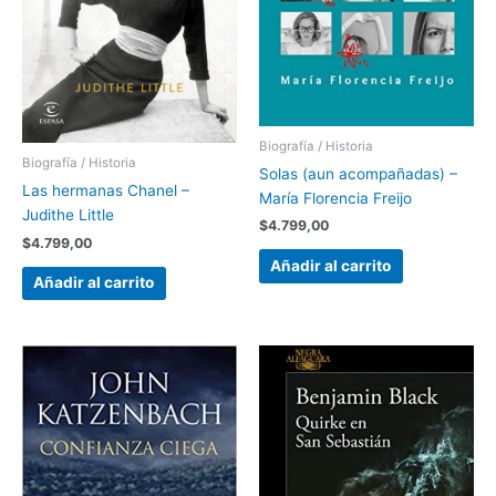
Biografía / Historia
Biografía / Historia
Solas (aun acompañadas) –
Las hermanas Chanel –
María Florencia Freijo
Judithe Little
$
4.799,00
$
4.799,00
Añadir al carrito
Añadir al carrito