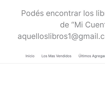
Ir
al
Podés encontrar los li
contenido
de “Mi Cuent
aquelloslibros1@gmail.
Inicio
Los Mas Vendidos
Últimos Agrega