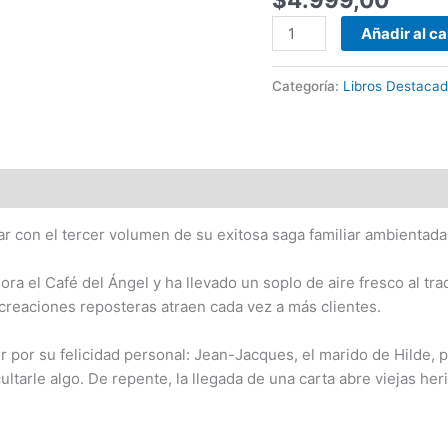
Café
Añadir al ca
del
Ángel
#03)
Categoría:
Libros Destaca
|
Anne
Jacobs
cantidad
nar con el tercer volumen de su exitosa saga familiar ambientad
 ahora el Café del Ángel y ha llevado un soplo de aire fresco al 
creaciones reposteras atraen cada vez a más clientes.
r por su felicidad personal: Jean-Jacques, el marido de Hilde,
ultarle algo. De repente, la llegada de una carta abre viejas her