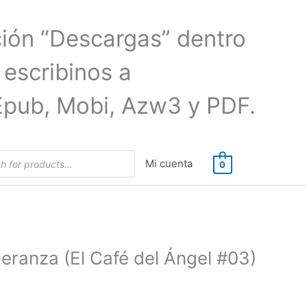
ción “Descargas” dentro
 escribinos a
Epub, Mobi, Azw3 y PDF.
Mi cuenta
0
peranza (El Café del Ángel #03)