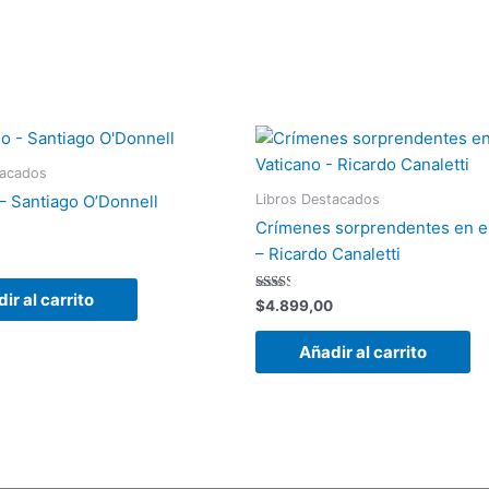
tacados
Libros Destacados
 Santiago O’Donnell
Crímenes sorprendentes en el
– Ricardo Canaletti
ir al carrito
Valorado
$
4.899,00
con
2.33
de 5
Añadir al carrito