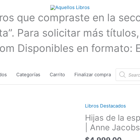
bros que compraste en la sec
a”. Para solicitar más títulos,
com Disponibles en formato: 
Búsqueda
dos
Categorías
Carrito
Finalizar compra
de
productos
Libros Destacados
Hijas
de
Hijas de la es
la
| Anne Jacobs
esperanza
(El
$
4.999,00