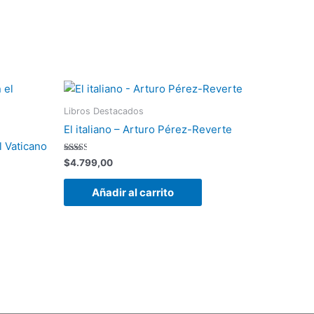
Libros Destacados
El italiano – Arturo Pérez-Reverte
 Vaticano
Valorado
$
4.799,00
con
2.40
de 5
Añadir al carrito