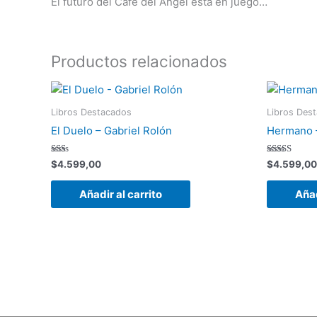
El futuro del Café del Ángel está en juego…
Productos relacionados
Libros Destacados
Libros Des
El Duelo – Gabriel Rolón
Hermano –
Valorado
Valorado
$
4.599,00
$
4.599,00
con
con
1.45
4.00
de
de 5
Añadir al carrito
Añad
5