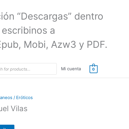
ción “Descargas” dentro
 escribinos a
Epub, Mobi, Azw3 y PDF.
Mi cuenta
0
neos / Eróticos
uel Vilas