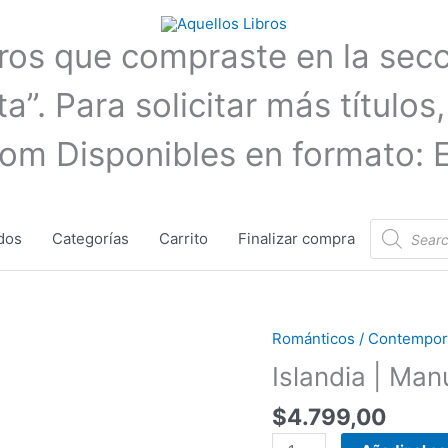
bros que compraste en la sec
a”. Para solicitar más títulos,
com Disponibles en formato: 
Búsqueda
dos
Categorías
Carrito
Finalizar compra
de
productos
Románticos / Contempora
Islandia
|
Islandia | Man
Manuel
$
4.799,00
Vilas
cantidad