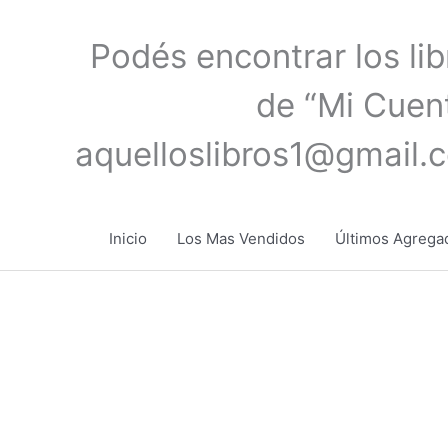
Ir
al
Podés encontrar los li
contenido
de “Mi Cuent
aquelloslibros1@gmail.
Inicio
Los Mas Vendidos
Últimos Agrega