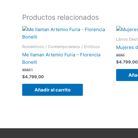
Productos relacionados
Libros Des
Románticos / Contemporaneos / Eróticos
Mujeres d
Me llaman Artemio Furia – Florencia
Valorado
Bonelli
$
4.799,00
con
2.00
de 5
Añad
Valorado
$
4.799,00
con
3.00
de 5
Añadir al carrito