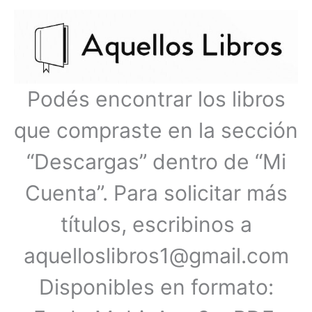
Ir
Menú
al
contenido
principal
Podés encontrar los libros
que compraste en la sección
“Descargas” dentro de “Mi
Cuenta”. Para solicitar más
títulos, escribinos a
aquelloslibros1@gmail.com
Disponibles en formato: