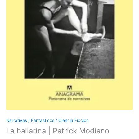
Narrativas / Fantasticos / Ciencia Ficcion
La bailarina | Patrick Modiano