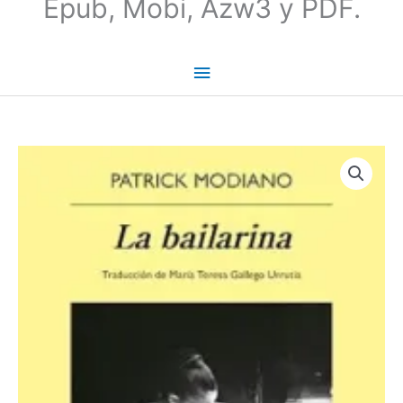
Epub, Mobi, Azw3 y PDF.
La
bailarina
|
Patrick
Modiano
cantidad