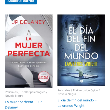
Añadir al carrito
Policiales / Thriller psicológico /
Policiales / Thriller psicológico /
Novela Negra
Novela Negra
El día del fin del mundo –
La mujer perfecta – J.P.
Lawrence Wright
Delaney