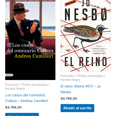
Policiales / Thriller psicológico /
Novela Negra
Policiales / Thriller psicológico /
El reino (Reino #01) – Jo
Novela Negra
Nesbo
Los casos del comisario
$
4.799,00
Collura – Andrea Camilleri
$
4.799,00
Añadir al carrito