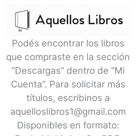
Ir
Menú
al
contenido
principal
Podés encontrar los libros
que compraste en la sección
“Descargas” dentro de “Mi
Cuenta”. Para solicitar más
títulos, escribinos a
aquelloslibros1@gmail.com
Disponibles en formato: