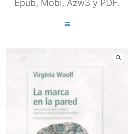
Epub, Mobi, Azw3 y PDF.
La
marca
en
la
pared
|
Virginia
Woolf
cantidad