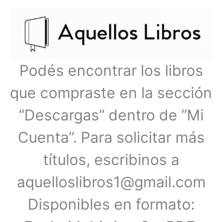
Ir
Menú
al
contenido
principal
Podés encontrar los libros
que compraste en la sección
“Descargas” dentro de “Mi
Cuenta”. Para solicitar más
títulos, escribinos a
aquelloslibros1@gmail.com
Disponibles en formato: