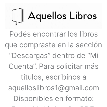
Ir
Menú
al
contenido
principal
Podés encontrar los libros
que compraste en la sección
“Descargas” dentro de “Mi
Cuenta”. Para solicitar más
títulos, escribinos a
aquelloslibros1@gmail.com
Disponibles en formato: