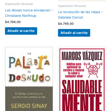
Superación Personal
Superación Personal
Las diosas nunca envejecen –
La revolución de las viejas –
Christiane Northrup
Gabriela Cerruti
$
4.799,00
$
4.799,00
Añadir al carrito
Añadir al carrito