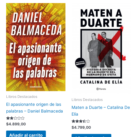
Libros Destacados
Libros Destacados
El apasionante origen de las
Maten a Duarte – Catalina De
palabras – Daniel Balmaceda
Elía
Valorado
$
4.899,00
Valorado
con
$
4.799,00
con
1.74
3.33
de 5
Añadir al carrito
de 5