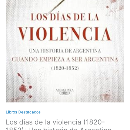
a
ser
Argentina
-
Eduardo
Sacheri
cantidad
Libros Destacados
Los días de la violencia (1820-