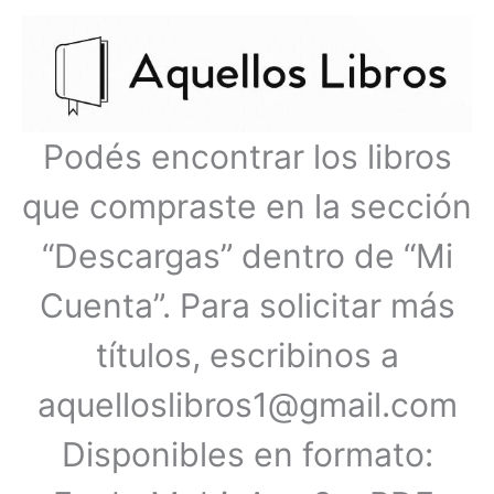
Ir
Menú
al
contenido
principal
Podés encontrar los libros
que compraste en la sección
“Descargas” dentro de “Mi
Cuenta”. Para solicitar más
títulos, escribinos a
aquelloslibros1@gmail.com
Disponibles en formato: