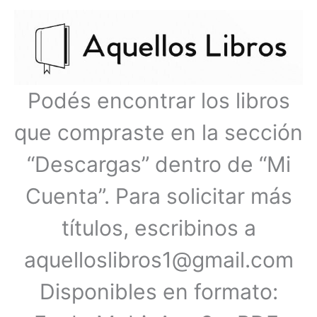
Ir
Menú
al
contenido
principal
Podés encontrar los libros
que compraste en la sección
“Descargas” dentro de “Mi
Cuenta”. Para solicitar más
títulos, escribinos a
aquelloslibros1@gmail.com
Disponibles en formato: