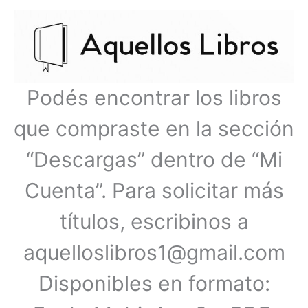
Ir
Menú
al
contenido
principal
Podés encontrar los libros
que compraste en la sección
“Descargas” dentro de “Mi
Cuenta”. Para solicitar más
títulos, escribinos a
aquelloslibros1@gmail.com
Disponibles en formato: