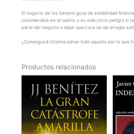
El negocio de los Saverio goza de estabilidad financ
considerable en el casino y su vida corre peligro si
parte del negocio o dejar que Luca se las arregle sol
¿Conseguirá Cósima salvar todo aquello por lo que ha
Productos relacionados