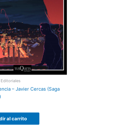
Editoriales
ncia – Javier Cercas (Saga
)
ir al carrito