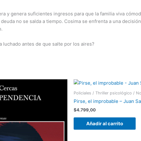
iera y genera suficientes ingresos para que la familia viva có
 la deuda no se salda a tiempo. Cosima se enfrenta a una decisi
o.
 luchado antes de que salte por los aires?
Policiales / Thriller psicológico / 
Pirse, el improbable – Juan Sa
$
4.799,00
Añadir al carrito