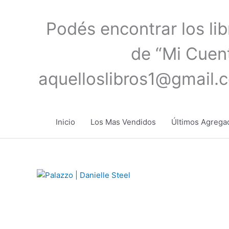
Ir
al
Podés encontrar los li
contenido
de “Mi Cuent
aquelloslibros1@gmail.
Inicio
Los Mas Vendidos
Últimos Agrega