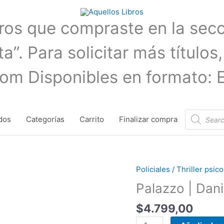
bros que compraste en la sec
a”. Para solicitar más títulos,
com Disponibles en formato: 
Búsqueda
dos
Categorías
Carrito
Finalizar compra
de
productos
Policiales / Thriller psi
Palazzo
|
Palazzo | Dani
Danielle
$
4.799,00
Steel
cantidad