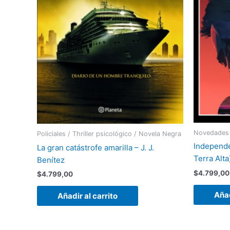
Novedades 
Policiales / Thriller psicológico / Novela Negra
Independe
La gran catástrofe amarilla – J. J.
Terra Alta
Benítez
$
4.799,00
$
4.799,00
Añad
Añadir al carrito