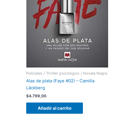
Policiales / Thriller psicológico / Novela Negra
Alas de plata (Faye #02) – Camilla
Läckberg
$
4.799,00
Añadir al carrito