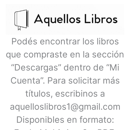
Ir
Menú
al
contenido
principal
Podés encontrar los libros
que compraste en la sección
“Descargas” dentro de “Mi
Cuenta”. Para solicitar más
títulos, escribinos a
aquelloslibros1@gmail.com
Disponibles en formato: