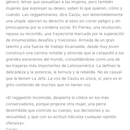
género: letras que sexualizan a las mujeres, pero también
mujeres que expresan su deseo, saben lo que quieren, cómo y
cuándo. Las reggaetoneras, dice
Cazzu
, son lamentablemente
una utopía: ejercen su derecho al sexo sin correr peligro y sin
preocuparse por la condena social. En
Perreo, una revolución
,
repasa su recorrido, una trayectoria marcada por la superación
de innumerables desafíos y traiciones. Armada de un gran
talento y una fuerza de trabajo incansable, desde muy joven
construyó una carrera notable y atrevida que la catapultó a los
grandes escenarios del mundo, consolidándose como una de
las traperas más importantes de Latinoamérica. La definen la
delicadeza y la potencia, la ternura y la rebeldía. No es casual
que la llamen
La Jefa
. La voz de
Cazzu
es única, sí, pero es el
grito contenido de muchas que no tienen voz.
«El reggaetón incomoda, despierta la cólera en los más
conservadores, porque propone otra mujer, una perra
desinhibida que controla su cuerpo, sus decisiones y su
sexualidad, y que con su actitud ridiculiza cualquier opinión
ofensiva».
Cazzu