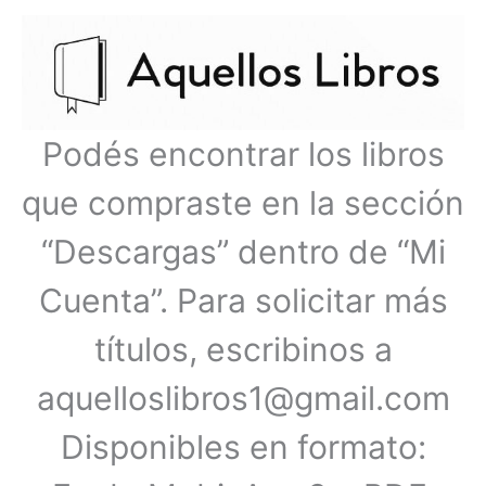
Ir
Menú
al
contenido
principal
Podés encontrar los libros
que compraste en la sección
“Descargas” dentro de “Mi
Cuenta”. Para solicitar más
títulos, escribinos a
aquelloslibros1@gmail.com
Disponibles en formato: