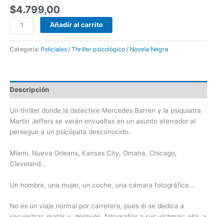
$
4.799,00
Añadir al carrito
Categoría:
Policiales / Thriller psicológico / Novela Negra
Descripción
Un thriller donde la detective Mercedes Barren y la psiquiatra
Martin Jeffers se verán envueltas en un asunto aterrador al
perseguir a un psicópata desconocido.
Miami, Nueva Orleans, Kansas City, Omaha, Chicago,
Cleveland…
Un hombre, una mujer, un coche, una cámara fotográfica…
No es un viaje normal por carretera, pues él se dedica a
secuestrar, matar y, después, fotografiar a sus víctimas; ella, a