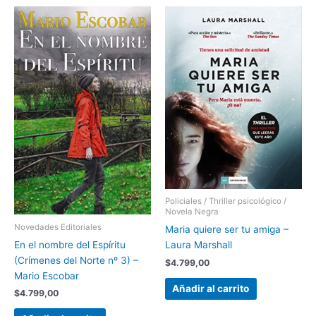
Policiales / Thriller psicológico /
Novela Negra
Novedades Editoriales
Maria quiere ser tu amiga –
En el nombre del Espíritu
Laura Marshall
(Crímenes del Norte nº 3) –
$
4.799,00
Mario Escobar
Añadir al carrito
$
4.799,00