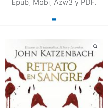
Epub, Mobi, Azw3 y PDF.
Retrato
en
sangre
|
John
Katzenbach
cantidad