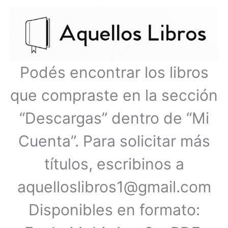
Ir
Menú
al
contenido
principal
Podés encontrar los libros
que compraste en la sección
“Descargas” dentro de “Mi
Cuenta”. Para solicitar más
títulos, escribinos a
aquelloslibros1@gmail.com
Disponibles en formato: