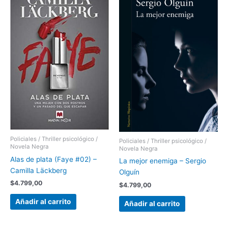
Policiales / Thriller psicológico /
Policiales / Thriller psicológico /
Novela Negra
Novela Negra
Alas de plata (Faye #02) –
La mejor enemiga – Sergio
Camilla Läckberg
Olguín
$
4.799,00
$
4.799,00
Añadir al carrito
Añadir al carrito