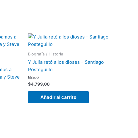
Biografía / Historia
Y Julia retó a los dioses – Santiago
mos a
Posteguillo
a y Steve
Valorado
$
4.799,00
con
4.00
de 5
Añadir al carrito