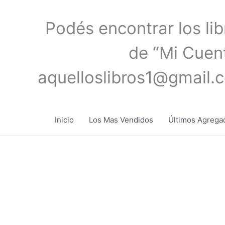
Ir
al
Podés encontrar los li
contenido
de “Mi Cuent
aquelloslibros1@gmail.
Inicio
Los Mas Vendidos
Últimos Agrega