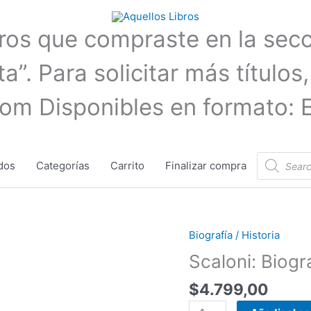
bros que compraste en la sec
a”. Para solicitar más títulos,
com Disponibles en formato: 
Búsqueda
dos
Categorías
Carrito
Finalizar compra
de
productos
Biografía / Historia
Scaloni:
Biografía
Scaloni: Biogra
oficial
$
4.799,00
|
Diego