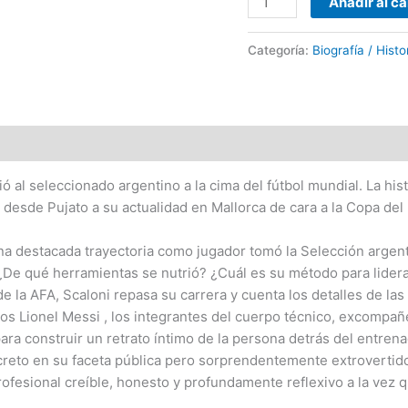
Añadir al ca
Borinsky
cantidad
Categoría:
Biografía / Histo
lvió al seleccionado argentino a la cima del fútbol mundial. La 
, desde Pujato a su actualidad en Mallorca de cara a la Copa de
na destacada trayectoria como jugador tomó la Selección argent
¿De qué herramientas se nutrió? ¿Cuál es su método para lider
 de la AFA, Scaloni repasa su carrera y cuenta los detalles de l
los Lionel Messi , los integrantes del cuerpo técnico, excompa
para construir un retrato íntimo de la persona detrás del entre
creto en su faceta pública pero sorprendentemente extrovertid
ofesional creíble, honesto y profundamente reflexivo a la vez 