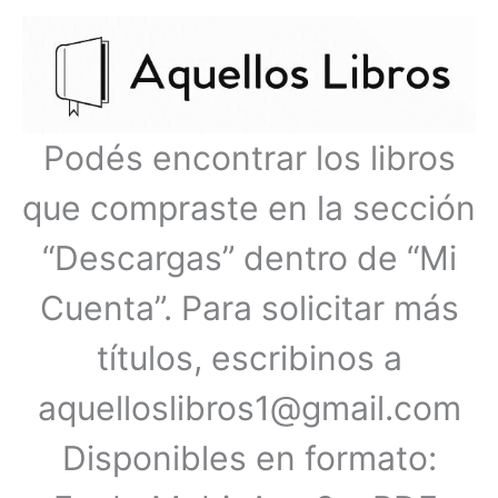
Ir
Menú
al
contenido
principal
Podés encontrar los libros
que compraste en la sección
“Descargas” dentro de “Mi
Cuenta”. Para solicitar más
títulos, escribinos a
aquelloslibros1@gmail.com
Disponibles en formato: