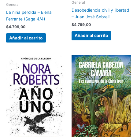
General
General
Desobediencia civil y libertad
La niña perdida – Elena
– Juan José Sebreli
Ferrante (Saga 4/4)
$
4.799,00
$
4.799,00
Añadir al carrito
Añadir al carrito