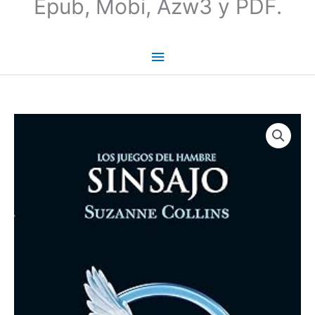
Epub, Mobi, Azw3 y PDF.
Sinsajo
(Los
juegos
del
hambre
#03)
-
Suzanne
Collins
cantidad