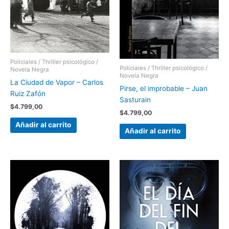
Policiales / Thriller psicológico /
Policiales / Thriller psicológico /
Novela Negra
Novela Negra
La Ciudad de Vapor – Carlos
Pirse, el improbable – Juan
Ruiz Zafón
Sasturain
$
4.799,00
$
4.799,00
Añadir al carrito
Añadir al carrito