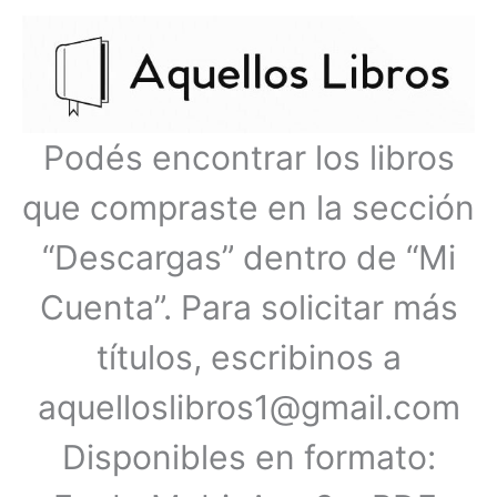
Ir
Menú
al
contenido
principal
Podés encontrar los libros
que compraste en la sección
“Descargas” dentro de “Mi
Cuenta”. Para solicitar más
títulos, escribinos a
aquelloslibros1@gmail.com
Disponibles en formato: