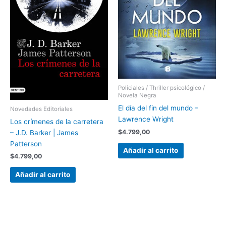
Policiales / Thriller psicológico /
Novela Negra
El día del fin del mundo –
Novedades Editoriales
Lawrence Wright
Los crímenes de la carretera
$
4.799,00
– J.D. Barker | James
Patterson
Añadir al carrito
$
4.799,00
Añadir al carrito