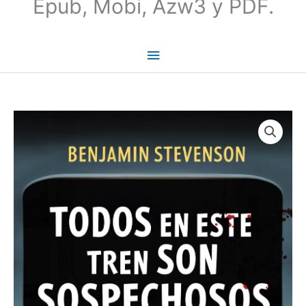
Epub, Mobi, Azw3 y PDF.
Todos
en
este
tren
son
sospechosos
-
Benjamin
Stevenson
cantidad