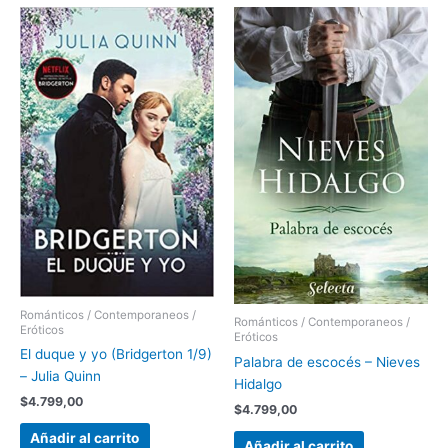
Románticos / Contemporaneos /
Románticos / Contemporaneos /
Eróticos
Eróticos
El duque y yo (Bridgerton 1/9)
Palabra de escocés – Nieves
– Julia Quinn
Hidalgo
$
4.799,00
$
4.799,00
Añadir al carrito
Añadir al carrito