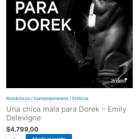
Románticos / Contemporaneos / Eróticos
Una chica mala para Dorek – Emily
Delevigne
$
4.799,00
Añadir al carrito