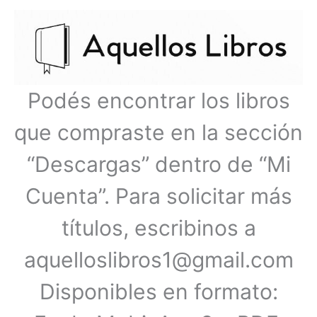
Ir
Menú
al
contenido
principal
Podés encontrar los libros
que compraste en la sección
“Descargas” dentro de “Mi
Cuenta”. Para solicitar más
títulos, escribinos a
aquelloslibros1@gmail.com
Disponibles en formato: