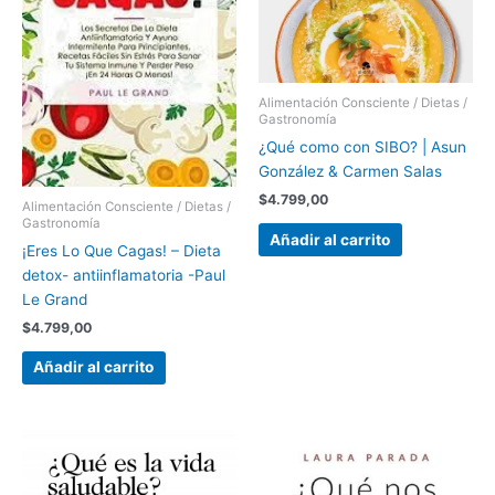
Alimentación Consciente / Dietas /
Gastronomía
¿Qué como con SIBO? | Asun
González & Carmen Salas
$
4.799,00
Alimentación Consciente / Dietas /
Gastronomía
Añadir al carrito
¡Eres Lo Que Cagas! – Dieta
detox- antiinflamatoria -Paul
Le Grand
$
4.799,00
Añadir al carrito