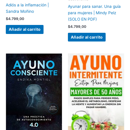
Adiós a la inflamación |
Ayunar para sanar. Una guía
Sandra Moñino
para mujeres | Mindy Pelz
$
4.799,00
(SOLO EN PDF)
$
4.799,00
Añadir al carrito
Añadir al carrito