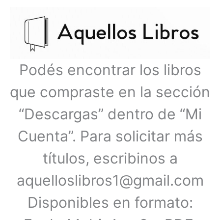
Ir
Menú
al
contenido
principal
Podés encontrar los libros
que compraste en la sección
“Descargas” dentro de “Mi
Cuenta”. Para solicitar más
títulos, escribinos a
aquelloslibros1@gmail.com
Disponibles en formato: