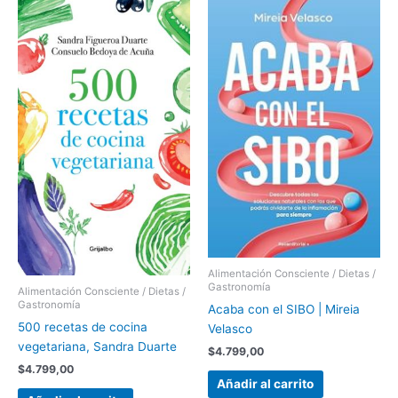
Alimentación Consciente / Dietas /
Gastronomía
Alimentación Consciente / Dietas /
Gastronomía
Acaba con el SIBO | Mireia
500 recetas de cocina
Velasco
vegetariana, Sandra Duarte
$
4.799,00
$
4.799,00
Añadir al carrito