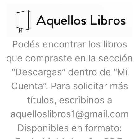
Ir
Menú
al
contenido
principal
Podés encontrar los libros
que compraste en la sección
“Descargas” dentro de “Mi
Cuenta”. Para solicitar más
títulos, escribinos a
aquelloslibros1@gmail.com
Disponibles en formato: