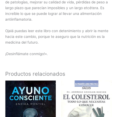
de patologías, mejorar su calidad de vida, pérdidas de peso a
largo plazo que parecían imposibles y un largo etcétera. Es
increíble lo que se puede lograr al llevar una alimentación
antiinflamatoria.
Ojalá puedas leer este libro con detenimiento y abrir la mente
hacia este cambio, porque te aseguro que la nutrición es la
medicina del futuro.
¡Desinflámate conmigo!».
Productos relacionados