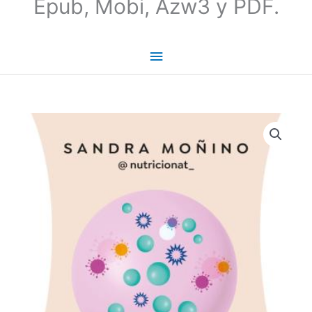
Epub, Mobi, Azw3 y PDF.
Adiós
a
la
inflamación
|
Sandra
Moñino
cantidad