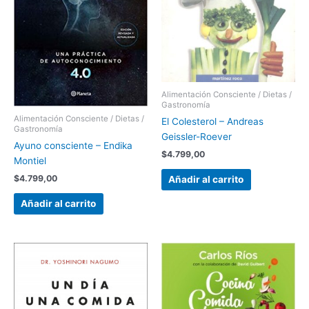
Alimentación Consciente / Dietas /
Gastronomía
Alimentación Consciente / Dietas /
El Colesterol – Andreas
Gastronomía
Geissler-Roever
Ayuno consciente – Endika
$
4.799,00
Montiel
$
4.799,00
Añadir al carrito
Añadir al carrito