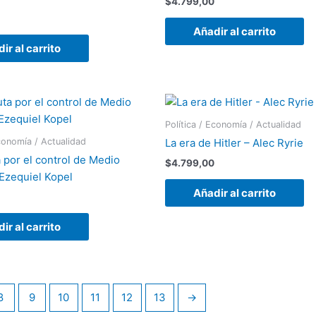
$
4.799,00
Añadir al carrito
ir al carrito
Política / Economía / Actualidad
Economía / Actualidad
La era de Hitler – Alec Ryrie
 por el control de Medio
$
4.799,00
 Ezequiel Kopel
Añadir al carrito
ir al carrito
8
9
10
11
12
13
→