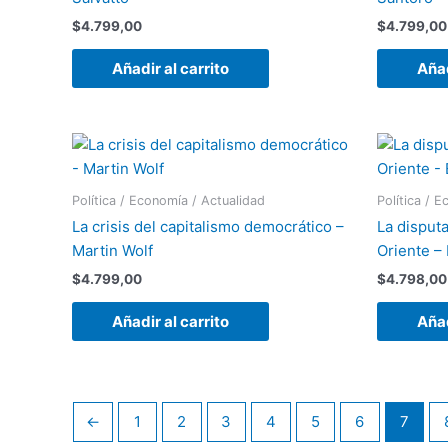
$
4.799,00
$
4.799,00
Añadir al carrito
Añad
Política / Economía / Actualidad
Política / 
La crisis del capitalismo democrático –
La disputa
Martin Wolf
Oriente –
$
4.799,00
$
4.798,00
Añadir al carrito
Añad
←
1
2
3
4
5
6
7