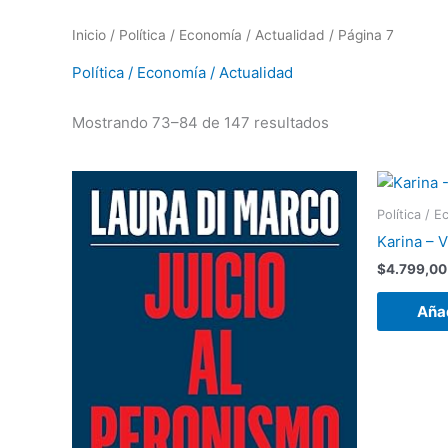
Inicio
/
Política / Economía / Actualidad
/ Página 7
Política / Economía / Actualidad
Mostrando 73–84 de 147 resultados
Política / 
Karina – V
$
4.799,00
Añad