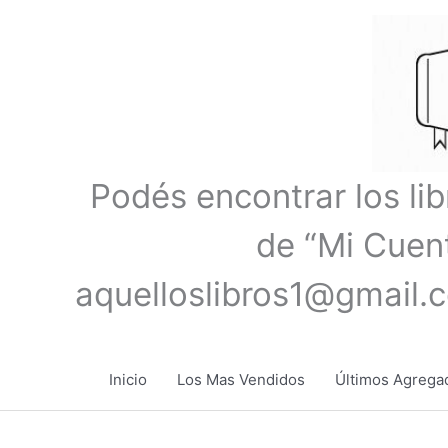
Ir
al
contenido
Podés encontrar los li
de “Mi Cuent
aquelloslibros1@gmail.
Inicio
Los Mas Vendidos
Últimos Agrega