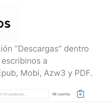
ción “Descargas” dentro
 escribinos a
Epub, Mobi, Azw3 y PDF.
Mi cuenta
0