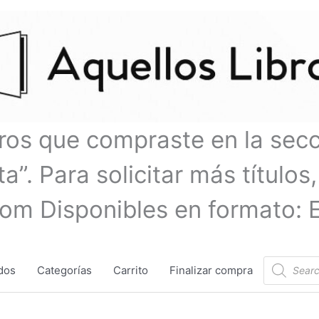
bros que compraste en la sec
a”. Para solicitar más títulos,
com Disponibles en formato: 
Búsqueda
dos
Categorías
Carrito
Finalizar compra
de
productos