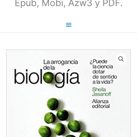
Epub, Mobi, Azw3 y PDF.
La
arrogancia
de
la
biología
-
Sheila
Jasanoff
cantidad