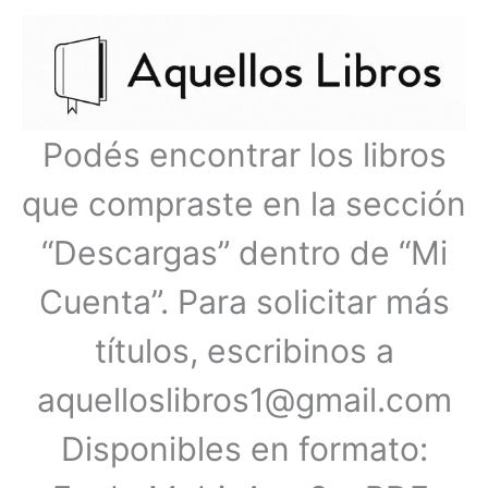
Ir
Menú
al
contenido
principal
Podés encontrar los libros
que compraste en la sección
“Descargas” dentro de “Mi
Cuenta”. Para solicitar más
títulos, escribinos a
aquelloslibros1@gmail.com
Disponibles en formato: