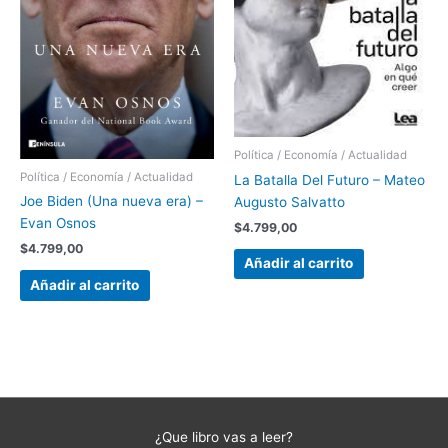
Política / Economía / Actualidad
Política / Economía / Actualidad
La Batalla Del Futuro – Mateo
Joe Biden (Una nueva era) –
Augusto Salvatto
Evan Osnos
$
4.799,00
$
4.799,00
Añadir al carrito
Añadir al carrito
¿Que libro vas a leer?