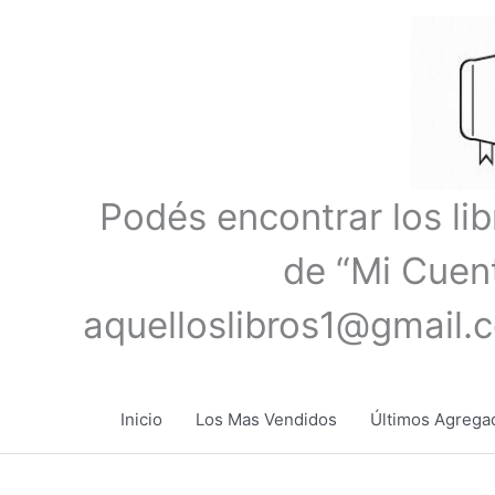
Ir
al
contenido
Podés encontrar los li
de “Mi Cuent
aquelloslibros1@gmail.
Inicio
Los Mas Vendidos
Últimos Agrega