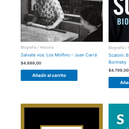
Biografía / Historia
Biografía / 
Salvate vos: Los Molfino – Juan Carrá
Scaloni: B
Borinsky
$
4.899,00
$
4.799,00
Añadir al carrito
Añad