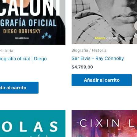
Biografía / Historia
Historia
Ser Elvis – Ray Connolly
iografía oficial | Diego
$
4.799,00
Añadir al carrito
ir al carrito