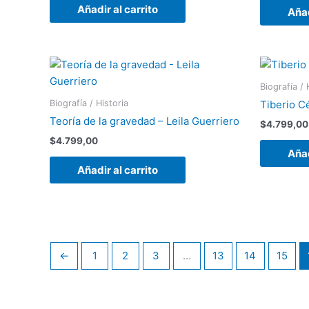
Añadir al carrito
Añad
Biografía / 
Biografía / Historia
Tiberio C
Teoría de la gravedad – Leila Guerriero
$
4.799,00
$
4.799,00
Añad
Añadir al carrito
←
1
2
3
…
13
14
15