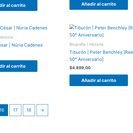
Añadir al carrito
ir al carrito
Historia
Biografía / Historia
ésar | Núria Cadenes
Tiburón | Peter Benchley [Ree
50° Aniversario]
ir al carrito
$
4.899,00
Añadir al carrito
16
17
18
→