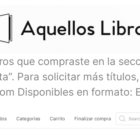
bros que compraste en la sec
a”. Para solicitar más títulos,
com Disponibles en formato: 
Búsqueda
dos
Categorías
Carrito
Finalizar compra
de
productos