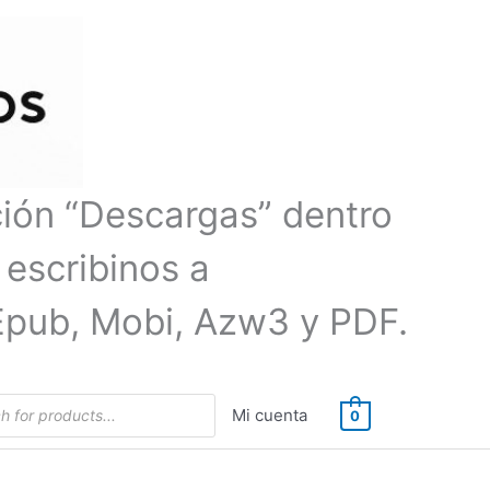
ción “Descargas” dentro
 escribinos a
Epub, Mobi, Azw3 y PDF.
Mi cuenta
0