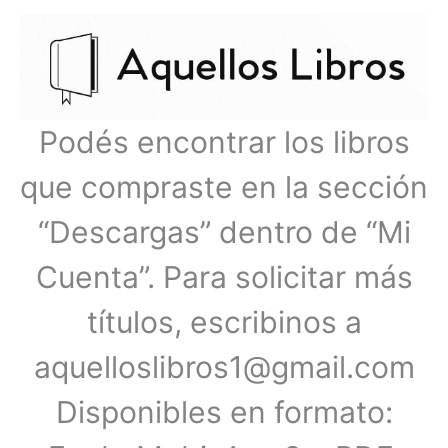
Ir
Menú
al
contenido
principal
Podés encontrar los libros
que compraste en la sección
“Descargas” dentro de “Mi
Cuenta”. Para solicitar más
títulos, escribinos a
aquelloslibros1@gmail.com
Disponibles en formato: