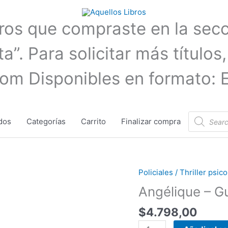
bros que compraste en la sec
a”. Para solicitar más títulos,
com Disponibles en formato: 
Búsqueda
dos
Categorías
Carrito
Finalizar compra
de
productos
Policiales / Thriller psi
Angélique
-
Angélique – G
Guillaume
$
4.798,00
Musso
cantidad