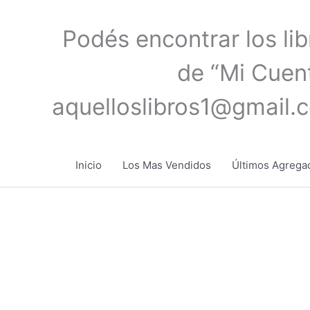
Ir
al
Podés encontrar los li
contenido
de “Mi Cuent
aquelloslibros1@gmail.
Inicio
Los Mas Vendidos
Últimos Agrega