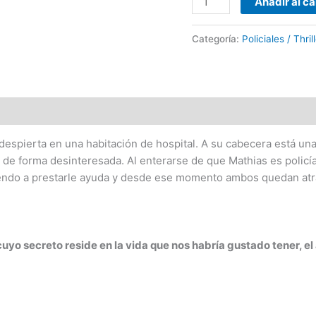
Añadir al ca
Categoría:
Policiales / Thri
e despierta en una habitación de hospital. A su cabecera está u
 de forma desinteresada. Al enterarse de que Mathias es policía
diendo a prestarle ayuda y desde ese momento ambos quedan at
uyo secreto reside en la vida que nos habría gustado tener, e