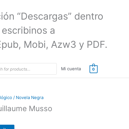
ción “Descargas” dentro
 escribinos a
Epub, Mobi, Azw3 y PDF.
Mi cuenta
0
cológico / Novela Negra
uillaume Musso