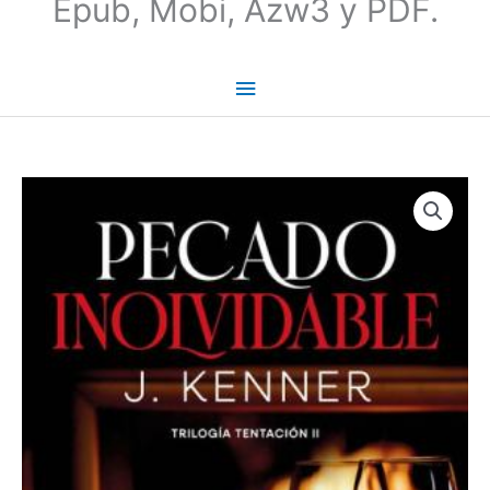
Epub, Mobi, Azw3 y PDF.
Pecado
inolvidable
(Trilogía
Tentación
2)
-
J.
Kenner
cantidad