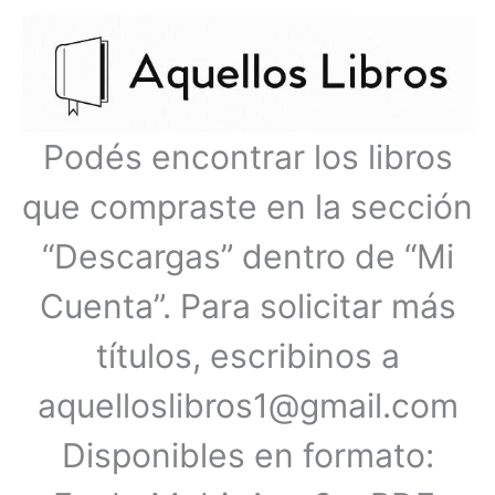
Ir
Menú
al
contenido
principal
Podés encontrar los libros
que compraste en la sección
“Descargas” dentro de “Mi
Cuenta”. Para solicitar más
títulos, escribinos a
aquelloslibros1@gmail.com
Disponibles en formato: