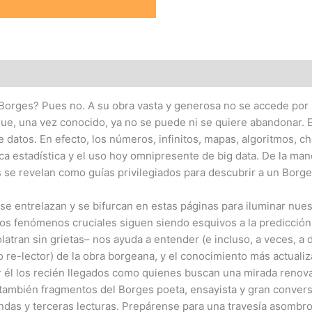
 Borges? Pues no. A su obra vasta y generosa no se accede por u
ue, una vez conocido, ya no se puede ni se quiere abandonar. En
 datos. En efecto, los números, infinitos, mapas, algoritmos, c
ca estadística y el uso hoy omnipresente de big data. De la man
os se revelan como guías privilegiados para descubrir a un Bor
ón se entrelazan y se bifurcan en estas páginas para iluminar n
rtos fenómenos cruciales siguen siendo esquivos a la predicción
olatran sin grietas– nos ayuda a entender (e incluso, a veces, a d
o re-lector) de la obra borgeana, y el conocimiento más actuali
 por él los recién llegados como quienes buscan una mirada ren
también fragmentos del Borges poeta, ensayista y gran convers
as y terceras lecturas. Prepárense para una travesía asombrosa 