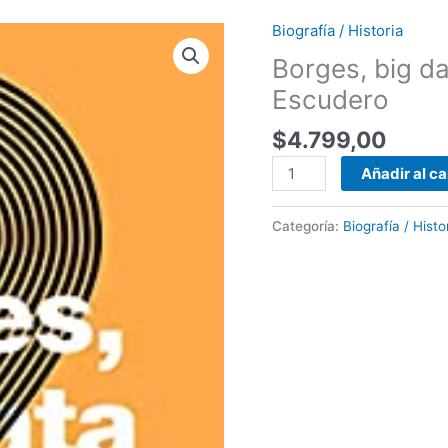
Biografía / Historia
Borges,
big
Borges, big da
data
Escudero
y
yo
$
4.799,00
-
Añadir al ca
Walter
Sosa
Escudero
Categoría:
Biografía / Histo
cantidad