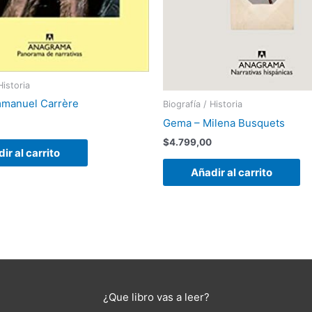
Historia
mmanuel Carrère
Biografía / Historia
Gema – Milena Busquets
$
4.799,00
ir al carrito
Añadir al carrito
¿Que libro vas a leer?