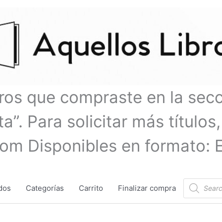
bros que compraste en la sec
a”. Para solicitar más títulos,
com Disponibles en formato: 
Búsqueda
dos
Categorías
Carrito
Finalizar compra
de
productos