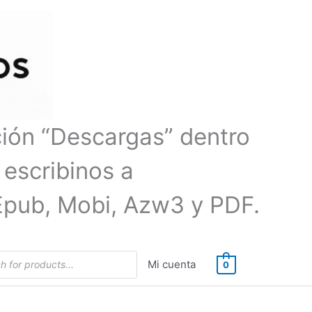
ción “Descargas” dentro
 escribinos a
Epub, Mobi, Azw3 y PDF.
Mi cuenta
0