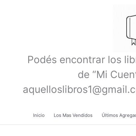
Ir
al
contenido
Podés encontrar los li
de “Mi Cuent
aquelloslibros1@gmail.
Inicio
Los Mas Vendidos
Últimos Agrega