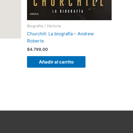
Biografía / Historia
Churchill: La biografía – Andrew
Roberts
$
4.799,00
Añadir al carrito