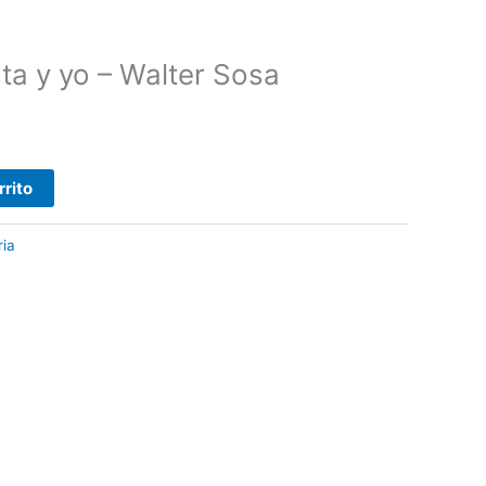
ta y yo – Walter Sosa
rrito
ria