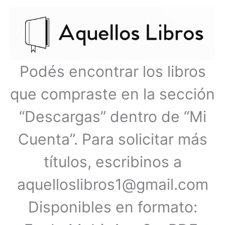
Ir
Menú
al
contenido
principal
Podés encontrar los libros
que compraste en la sección
“Descargas” dentro de “Mi
Cuenta”. Para solicitar más
títulos, escribinos a
aquelloslibros1@gmail.com
Disponibles en formato: