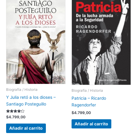
Biografía / Historia
Biografía / Historia
Y Julia retó a los dioses –
Patricia – Ricardo
Santiago Posteguillo
Ragendorfer
$
4.799,00
Valorado
$
4.799,00
con
4.00
Añadir al carrito
de 5
Añadir al carrito