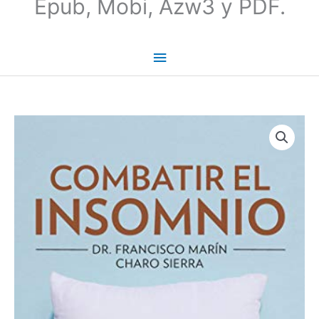
Epub, Mobi, Azw3 y PDF.
Combatir
el
insomnio
-
Charo
Sierra
&
Francisco
Marín
cantidad