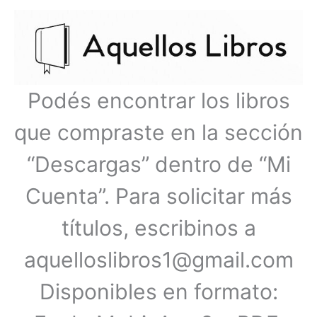
Ir
Menú
al
contenido
principal
Podés encontrar los libros
que compraste en la sección
“Descargas” dentro de “Mi
Cuenta”. Para solicitar más
títulos, escribinos a
aquelloslibros1@gmail.com
Disponibles en formato: