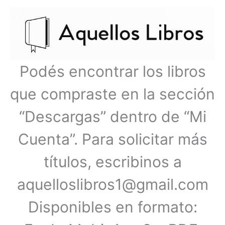
Ir
Menú
al
contenido
principal
Podés encontrar los libros
que compraste en la sección
“Descargas” dentro de “Mi
Cuenta”. Para solicitar más
títulos, escribinos a
aquelloslibros1@gmail.com
Disponibles en formato: