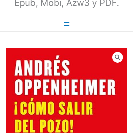
Epub, Mobi, Azw3 y PDF.
¡Cómo
salir
del
pozo!
|
Andrés
Oppenheimer
cantidad