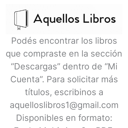
Ir
Menú
al
contenido
principal
Podés encontrar los libros
que compraste en la sección
“Descargas” dentro de “Mi
Cuenta”. Para solicitar más
títulos, escribinos a
aquelloslibros1@gmail.com
Disponibles en formato: