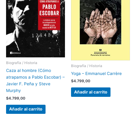
Biografía / Historia
Biografía / Historia
Caza al hombre (Cómo
Yoga – Emmanuel Carrère
atrapamos a Pablo Escobar) –
$
4.799,00
Javier F. Peña y Steve
Murphy
Añadir al carrito
$
4.799,00
Añadir al carrito