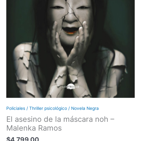
Policiales / Thriller psicológico / Novela Negra
El asesino de la máscara noh –
Malenka Ramos
$
4.799,00