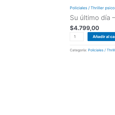
Policiales / Thriller psi
Su
último
Su último día 
día
$
4.799,00
-
Shari
Añadir al ca
Lapena
cantidad
Categoría:
Policiales / Thri