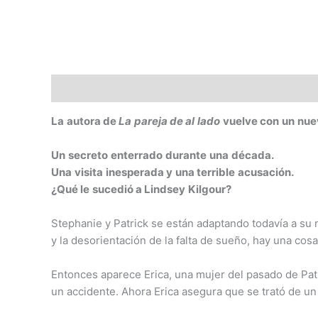
Descripción
Valoraciones (0)
La
autora de
La
pareja de al
lado
vuelve con
un
nue
Un
secreto
enterrado
durante
una
década.
Una
visita
inesperada y
una terrible
acusación.
¿Qué le
sucedió a Lindsey
Kilgour?
Stephanie y Patrick se están adaptando todavía a su 
y la desorientación de la falta de sueño, hay una co
Entonces aparece Erica, una mujer del pasado de Pat
un accidente. Ahora Erica asegura que se trató de un