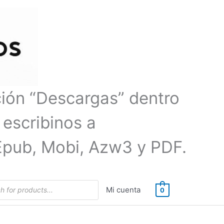
ción “Descargas” dentro
 escribinos a
Epub, Mobi, Azw3 y PDF.
Mi cuenta
0