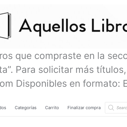
bros que compraste en la sec
a”. Para solicitar más títulos,
com Disponibles en formato: 
Búsqueda
dos
Categorías
Carrito
Finalizar compra
de
productos