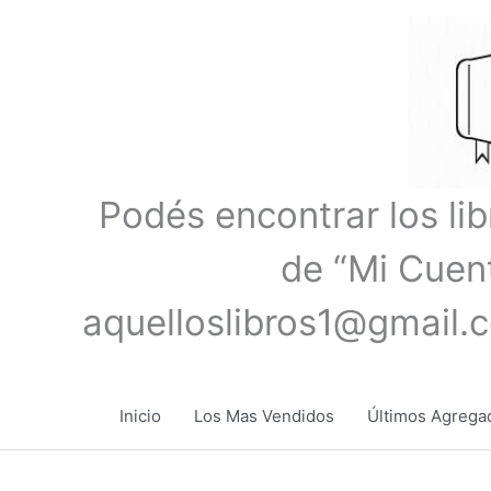
Ir
al
contenido
Podés encontrar los li
de “Mi Cuent
aquelloslibros1@gmail.
Inicio
Los Mas Vendidos
Últimos Agrega